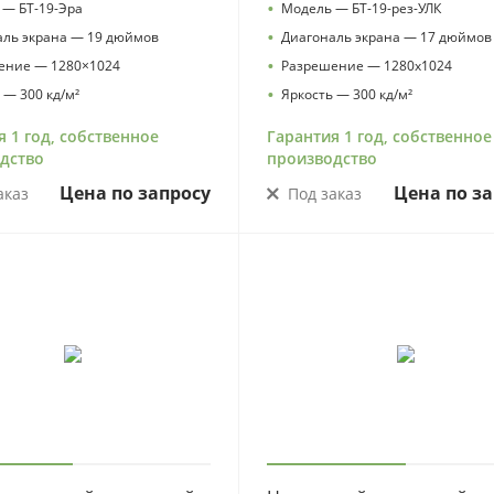
•
 — БТ-19-Эра
Модель — БТ-19-рез-УЛК
•
аль экрана — 19 дюймов
Диагональ экрана — 17 дюймов
•
ение — 1280×1024
Разрешение — 1280х1024
•
 — 300 кд/м²
Яркость — 300 кд/м²
я 1 год, собственное
Гарантия 1 год, собственное
дство
производство
Цена по запросу
Цена по за
аказ
Под заказ