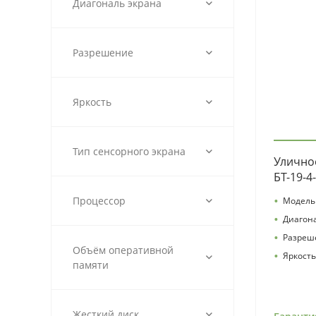
Диагональ экрана
Разрешение
Яркость
Тип сенсорного экрана
Улично
БТ-19-4
•
Процессор
Модель
•
Диагон
•
Разреш
Объём оперативной
•
Яркость
памяти
Жесткий диск