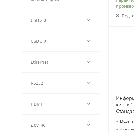
Гаранти
произво
Под з
USB 2.0
USB 3.0
Ethernet
RS232
Информ
HDMI
киоск С
Станда
•
Модель
Другие
•
Диагон