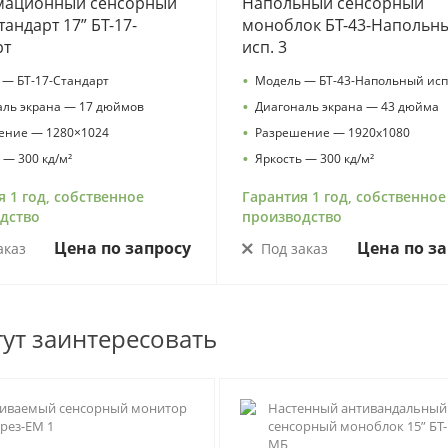
ационный сенсорный
Напольный сенсорный
тандарт 17” БТ-17-
моноблок БТ-43-Напольн
рт
исп. 3
•
 — БТ-17-Стандарт
Модель — БТ-43-Напольный исп
•
аль экрана — 17 дюймов
Диагональ экрана — 43 дюйма
•
ение — 1280×1024
Разрешение — 1920х1080
•
 — 300 кд/м²
Яркость — 300 кд/м²
я 1 год, собственное
Гарантия 1 год, собственное
дство
производство
Цена по запросу
Цена по за
аказ
Под заказ
гут заинтересовать
аиваемый сенсорный монитор
Настенный антивандальный
-рез-ЕМ 1
сенсорный моноблок 15” БТ-
МБ