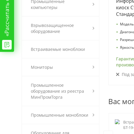
Информ
Промышленные
киоск С
компьютеры
Станда
•
Модель
Взрывозащищенное
оборудование
•
Диагон
•
Разреш
•
Яркость
Встраиваемые моноблоки
Гаранти
произво
Мониторы
Под з
Промышленное
оборудование из реестра
МинПромТорга
Вас мо
Промышленные моноблоки
Встраиваемый сенсорный
Встр
.8-
панельный компьютер 19" БТ-19-
БТ-19
Оборудование для
рез-ПК