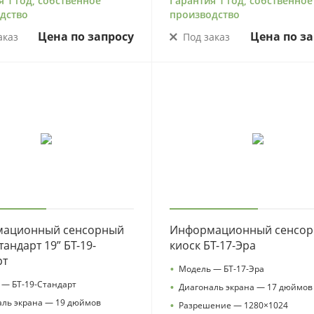
я 1 год, собственное
Гарантия 1 год, собственное
дство
производство
Цена по запросу
Цена по за
аказ
Под заказ
ационный сенсорный
Информационный сенсо
тандарт 19” БТ-19-
киоск БТ-17-Эра
рт
•
Модель — БТ-17-Эра
 — БТ-19-Стандарт
•
Диагональ экрана — 17 дюймов
аль экрана — 19 дюймов
•
Разрешение — 1280×1024