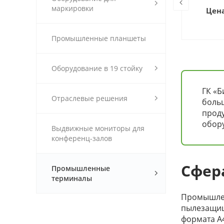
маркировки
Цена по запросу
Цена
Промышленные планшеты
Оборудование в 19 стойку
ГК «Б
Отраслевые решения
больш
проду
обор
Выдвижные мониторы для
конференц-залов
Сфер
Промышленные
терминалы
Промышлен
пылезащище
формата А