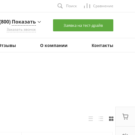
Поиск
Сравнение
 (800)
Показать
Заявка на тест-драйв
Заказать звонок
(800)
Показать
Отзывы
О компании
Контакты
 Челябинск,
ердловский тракт,
 9
:00 - 18:00 (+2 Мск)
les2@
Показать
 (800)
Показать
 Санкт-Петербург,
тергофское шоссе,
 73У, оф. 12
:00 - 17:00
ales2@
Показать
 (800)
Показать
 Екатеринбург, ул.
невровая, д. 9, каб.