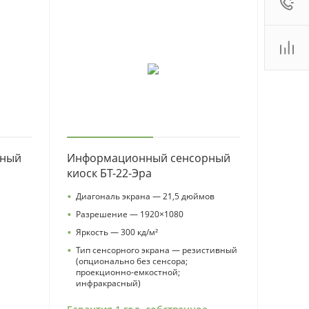
:00 - 18:00
ales2@
Показать
 (800)
Показать
. Новосибирск, ул.
роллейная, д. 130А,
ф. 22
:00 - 19:00
ales2@
Показать
рный
Информационный сенсорный
киоск БТ-22-Эра
•
Диагональ экрана — 21,5 дюймов
•
а
Разрешение — 1920×1080
•
Яркость — 300 кд/м²
•
Тип сенсорного экрана — резистивный
(опционально без сенсора;
проекционно-емкостной;
инфракрасный)