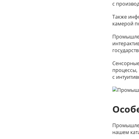
с производ
Также инф
камерой п
Промышлен
интерактив
государств
Сенсорные
процессы,
с интуити
Особ
Промышлен
нашем кат