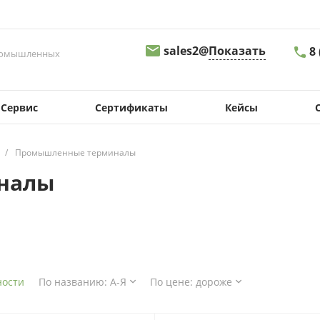
sales2@
Показать
8
промышленных
8 
Сервис
Сертификаты
Кейсы
г.
Св
д.
09
/
Промышленные терминалы
sa
налы
8
г.
Пе
д.
08
s
ности
По названию: А-Я
По цене: дороже
8
г.
Ма