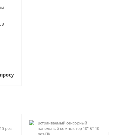
ый
. 3
просу
Встраиваемый сенсорный
Вс
15-рез-
панельный компьютер 10" БТ-10-
БТ
рез-ПК