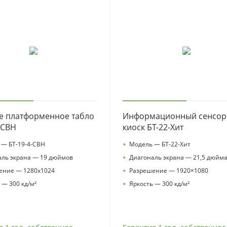
3
09
s
8
г
Т
о
10
s
е платформенное табло
Информационный сенсо
-СВН
киоск БТ-22-Хит
•
 — БТ-19-4-СВН
Модель — БТ-22-Хит
•
аль экрана — 19 дюймов
Диагональ экрана — 21,5 дюйм
•
ение — 1280х1024
Разрешение — 1920×1080
•
 — 300 кд/м²
Яркость — 300 кд/м²