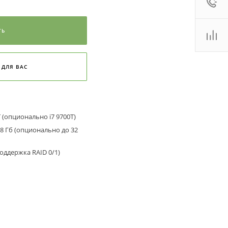
:00 - 18:00
ales2@
Показать
ТЬ
 (800)
Показать
. Новосибирск, ул.
роллейная, д. 130А,
 ДЛЯ ВАС
ф. 22
:00 - 19:00
ales2@
Показать
 T (опционально i7 9700T)
8 Гб (опционально до 32
поддержка RAID 0/1)