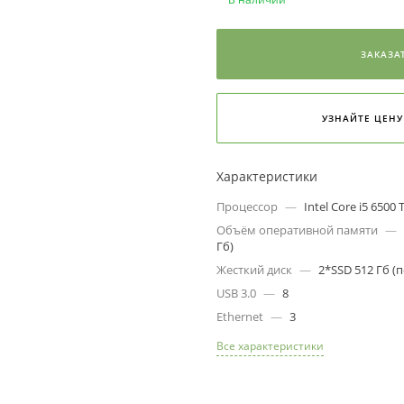
3
09
s
ЗАКАЗА
8
г
Т
УЗНАЙТЕ ЦЕНУ
о
10
s
Характеристики
Процессор
—
Intel Core i5 6500
Объём оперативной памяти
—
Гб)
Жесткий диск
—
2*SSD 512 Гб (
USB 3.0
—
8
Ethernet
—
3
Все характеристики