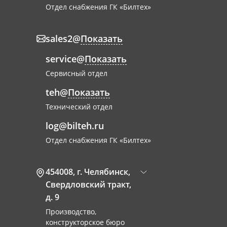
Отдел снабжения ГК «Билтех»
sales2@
Показать
service@
Показать
Сервисный отдел
teh@
Показать
Технический отдел
log@bilteh.ru
Отдел снабжения ГК «Билтех»
454008
,
г. Челябинск
,
Свердловский тракт,
д. 9
Производство,
конструкторское бюро