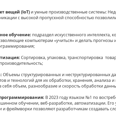
3
09
т вещей (IoT)
и умные производственные системы: Не
s
никации с высокой пропускной способностью позволил
8
г
Т
ое обучение:
подраздел искусственного интеллекта, к
о
озволяющие компьютерам «учиться» и делать прогнозы 
10
s
ограммирования;
тизация:
Сортировка, упаковка, транспортировка това
производительность;
:
Объемы структурированных и неструктурированных да
ов и технологий для их обработки, хранения, анализа и
 себя объем, разнообразие и скорость обработки данны
программирования:
В 2023 году языком №1 по востребо
шинном обучении, веб-разработке, автоматизации. Его 
и и фреймворки позволяют разработчикам создавать сл