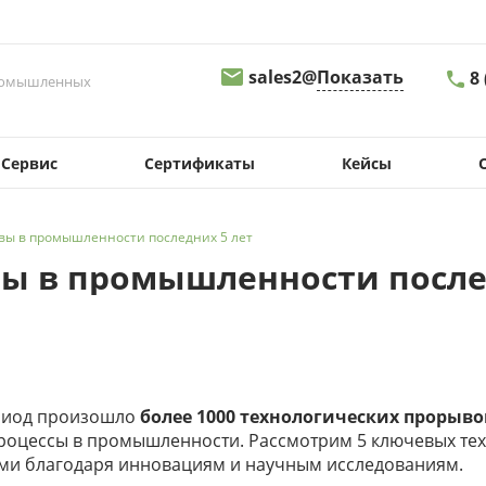
sales2@
Показать
8
промышленных
8 
Сервис
Сертификаты
Кейсы
г.
Св
д.
09
вы в промышленности последних 5 лет
sa
ы в промышленности после
8
г.
Пе
д.
08
s
ериод произошло
более 1000 технологических прорыво
роцессы в промышленности. Рассмотрим 5 ключевых тех
8
и благодаря инновациям и научным исследованиям.
г.
Ма