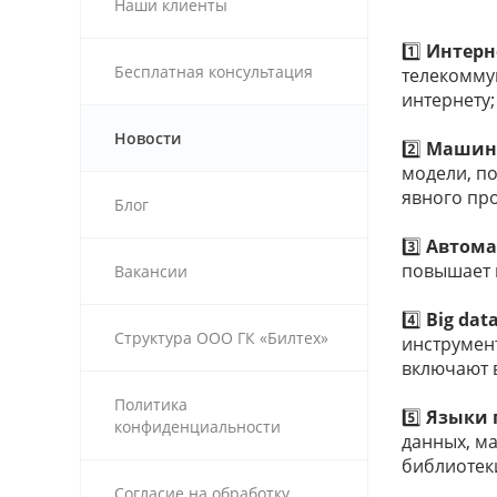
Наши клиенты
1️⃣
Интерне
Бесплатная консультация
телекомму
интернету;
Новости
2️⃣
Машинн
модели, п
явного пр
Блог
3️⃣
Автома
повышает 
Вакансии
4️⃣
Big data
Структура ООО ГК «Билтех»
инструмент
включают в
Политика
5️⃣
Языки 
конфиденциальности
данных, ма
библиотек
Согласие на обработку