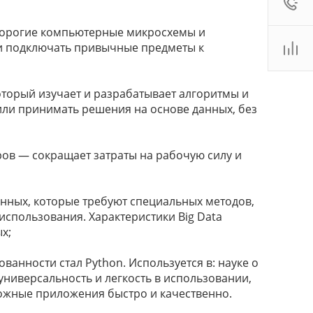
:00 - 18:00
дорогие компьютерные микросхемы и
ales2@
Показать
и подключать привычные предметы к
 (800)
Показать
. Новосибирск, ул.
роллейная, д. 130А,
оторый изучает и разрабатывает алгоритмы и
ф. 22
или принимать решения на основе данных, без
:00 - 19:00
ales2@
Показать
ров — сокращает затраты на рабочую силу и
нных, которые требуют специальных методов,
 использования. Характеристики Big Data
х;
ванности стал Python. Используется в: науке о
универсальность и легкость в использовании,
ожные приложения быстро и качественно.