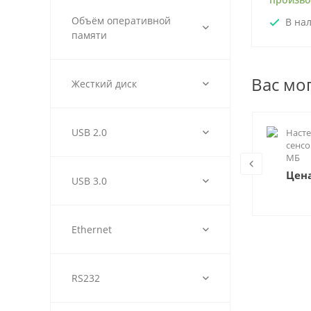
Объём оперативной
В на
памяти
Вас мо
Жесткий диск
USB 2.0
Встраиваемый сенсорный
Наст
моноблок 10" БТ-10-пе-КНУ (i7)
сенсо
МБ
196 009 ₽
Цена
USB 3.0
Ethernet
RS232