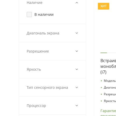
Наличие
ХИТ
В наличии
Диагональ экрана
Разрешение
Встраи
монобло
Яркость
(i7)
•
Модель 
•
Тип сенсорного экрана
Диагона
•
Разреш
•
Яркость
Процессор
Гаранти
произво