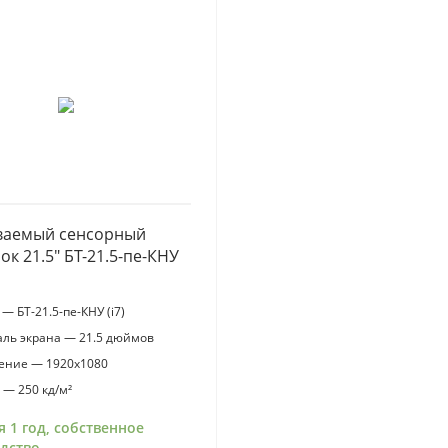
3
09
s
8
г
Т
о
10
s
ваемый сенсорный
к 21.5" БТ-21.5-пе-КНУ
— БТ-21.5-пе-КНУ (i7)
ль экрана — 21.5 дюймов
ение — 1920x1080
 — 250 кд/м²
я 1 год, собственное
дство