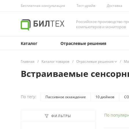
Бесплатная консультация
Тест-драйв
Доставка
Российское производство 
компьютеров и мониторов
Каталог
Отраслевые решения
Главная
/
Каталог товаров
/
Отраслевые решения
/
Ма
Встраиваемые сенсорн
По тегу:
Пассивное окхаждение
10 дюймов
C
17 дюймов
19 дюймов
21.5 дюймов
По популяр
ФИЛЬТРЫ