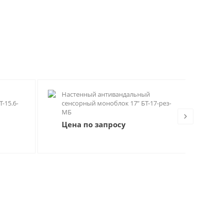
Настенный антивандальный
На
-15.6-
сенсорный моноблок 17” БТ-17-рез-
се
МБ
ре
Цена по запросу
Це