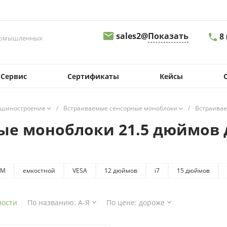
sales2@
Показать
8
промышленных
8 
Сервис
Сертификаты
Кейсы
г.
Св
д.
09
шиностроение
/
Встраиваемые сенсорные моноблоки
/
Встраивае
sa
ые моноблоки 21.5 дюймов
8
г.
Пе
д.
OM
емкостной
VESA
12 дюймов
i7
15 дюймов
08
s
ности
По названию: А-Я
По цене: дороже
8
г.
Ма