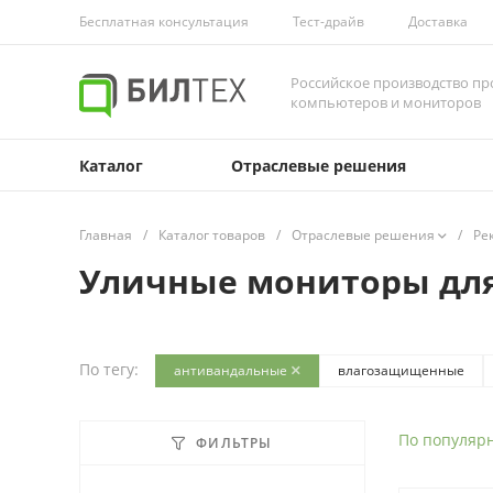
Бесплатная консультация
Тест-драйв
Доставка
Российское производство 
компьютеров и мониторов
Каталог
Отраслевые решения
Главная
/
Каталог товаров
/
Отраслевые решения
/
Ре
Уличные мониторы дл
По тегу:
антивандальные
влагозащищенные
для терминала
19 дюймов
Все теги
По популяр
ФИЛЬТРЫ