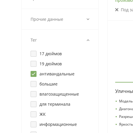
произво
Под з
Прочие данные
Тег
17 дюймов
19 дюймов
антивандальные
большие
Уличны
влагозащищенные
•
Модель 
для терминала
•
Диагон
ЖК
•
Разреш
•
информационные
Яркость