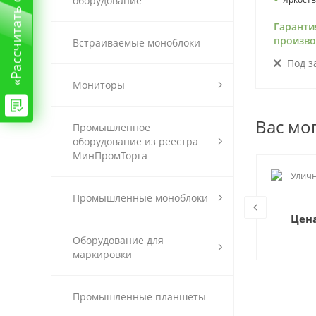
оборудование
Гаранти
произво
Встраиваемые моноблоки
Под з
Мониторы
Вас мо
Промышленное
оборудование из реестра
МинПромТорга
Уличный монитор БТ-98-УЛ
Уличн
Промышленные моноблоки
Цена по запросу
Цена
Оборудование для
маркировки
Промышленные планшеты