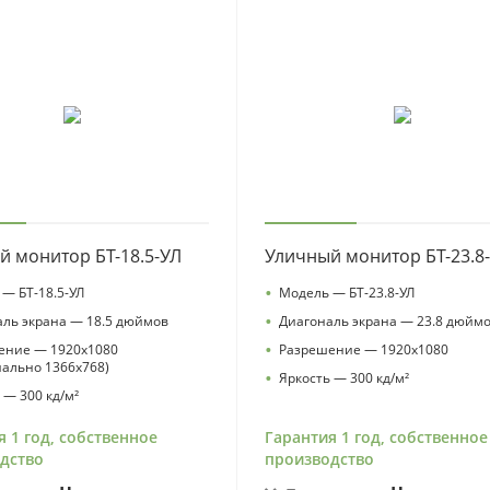
3
09
s
8
г
Т
о
10
s
й монитор БТ-18.5-УЛ
Уличный монитор БТ-23.8
•
— БТ-18.5-УЛ
Модель — БТ-23.8-УЛ
•
ль экрана — 18.5 дюймов
Диагональ экрана — 23.8 дюйм
•
ение — 1920х1080
Разрешение — 1920х1080
ально 1366х768)
•
Яркость — 300 кд/м²
 — 300 кд/м²
я 1 год, собственное
Гарантия 1 год, собственное
дство
производство