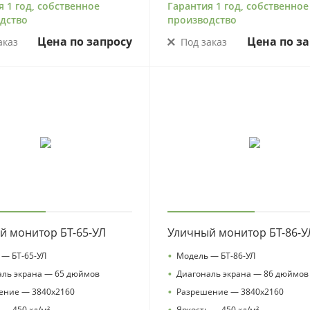
я 1 год, собственное
Гарантия 1 год, собственное
дство
производство
Цена по запросу
Цена по за
аказ
Под заказ
й монитор БТ-65-УЛ
Уличный монитор БТ-86-У
•
— БТ-65-УЛ
Модель — БТ-86-УЛ
•
аль экрана — 65 дюймов
Диагональ экрана — 86 дюймов
•
ение — 3840х2160
Разрешение — 3840х2160
•
 — 450 кд/м²
Яркость — 450 кд/м²