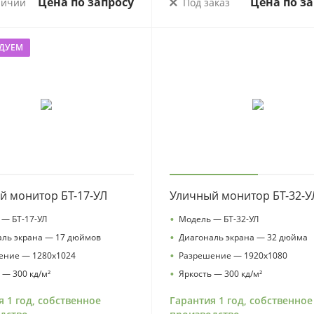
Цена по запросу
Цена по за
личии
Под заказ
ДУЕМ
й монитор БТ-17-УЛ
Уличный монитор БТ-32-У
•
— БТ-17-УЛ
Модель — БТ-32-УЛ
•
аль экрана — 17 дюймов
Диагональ экрана — 32 дюйма
•
ение — 1280х1024
Разрешение — 1920х1080
•
 — 300 кд/м²
Яркость — 300 кд/м²
я 1 год, собственное
Гарантия 1 год, собственное