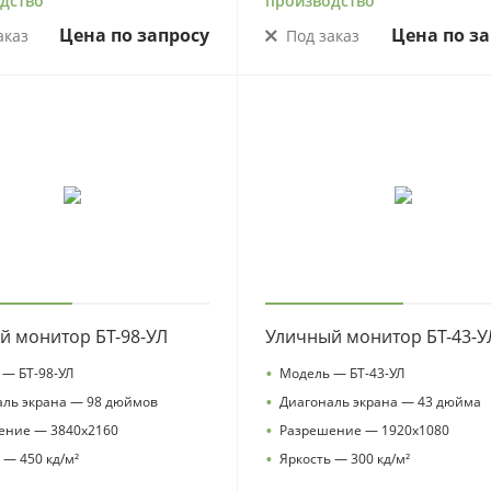
дство
производство
Цена по запросу
Цена по за
аказ
Под заказ
й монитор БТ-98-УЛ
Уличный монитор БТ-43-У
•
— БТ-98-УЛ
Модель — БТ-43-УЛ
•
аль экрана — 98 дюймов
Диагональ экрана — 43 дюйма
•
ение — 3840х2160
Разрешение — 1920х1080
•
 — 450 кд/м²
Яркость — 300 кд/м²