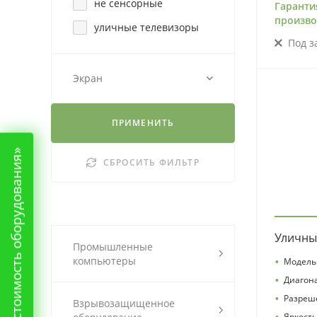
не сенсорные
Гаранти
произво
уличные телевизоры
Под з
Экран
ПРИМЕНИТЬ
«Рассчитать стоимость оборудования»
СБРОСИТЬ ФИЛЬТР
Уличны
Промышленные
•
компьютеры
Модель 
•
Диагон
•
Разреш
Взрывозащищенное
•
Яркость