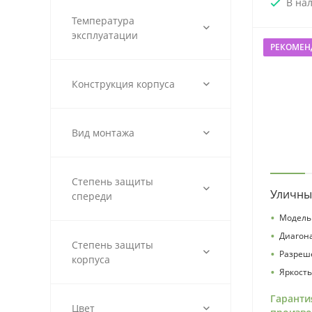
В на
Температура
эксплуатации
РЕКОМЕН
Конструкция корпуса
Вид монтажа
Степень защиты
Уличны
спереди
•
Модель 
•
Диагон
Степень защиты
•
Разреш
корпуса
•
Яркость
Гаранти
Цвет