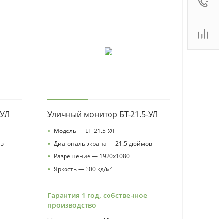
:00 - 18:00
ales2@
Показать
 (800)
Показать
. Новосибирск, ул.
роллейная, д. 130А,
ф. 22
:00 - 19:00
ales2@
Показать
-УЛ
Уличный монитор БТ-21.5-УЛ
•
Модель — БТ-21.5-УЛ
•
ов
Диагональ экрана — 21.5 дюймов
•
Разрешение — 1920х1080
•
Яркость — 300 кд/м²
Гарантия 1 год, собственное
производство