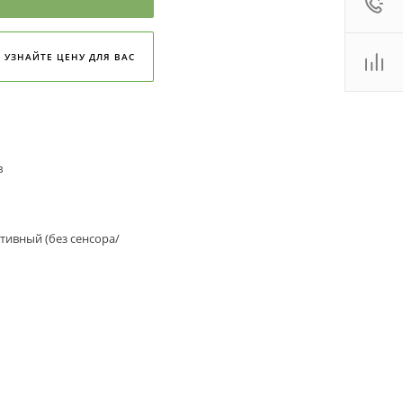
:00 - 18:00
ales2@
Показать
УЗНАЙТЕ ЦЕНУ ДЛЯ ВАС
 (800)
Показать
. Новосибирск, ул.
роллейная, д. 130А,
ф. 22
:00 - 19:00
ales2@
Показать
в
тивный (без сенсора/