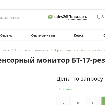
sales2@
Показать
8
промышленных
8 
Сервис
Сертификаты
Кейсы
г.
Св
д.
09
ание
/
Сенсорные мониторы
/
Взрывозащищенный сенсорный мони
sa
сорный монитор БТ-17-рез-
8
г.
Пе
д.
Цена по запросу
08
s
В наличии
8
г.
-
+
Ма