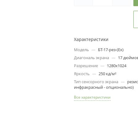
3
09
s
8
г
Т
Характеристики
о
10
Модель
—
БТ-17-рез-(Ех)
s
Диагональ экрана
—
17 дюймо
Разрешение
—
1280х1024
Яркость
—
250 кд/м²
Тип сенсорного экрана
—
резис
инфракрасный - опционально)
Все характеристики