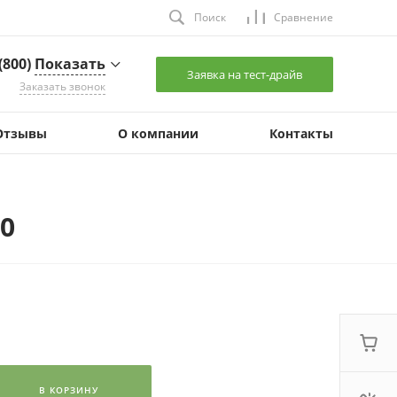
Поиск
Сравнение
 (800)
Показать
Заявка на тест-драйв
Заказать звонок
(800)
Показать
Отзывы
О компании
Контакты
 Челябинск,
ердловский тракт,
 9
:00 - 18:00 (+2 Мск)
les2@
Показать
0
 (800)
Показать
 Санкт-Петербург,
тергофское шоссе,
 73У, оф. 12
:00 - 17:00
ales2@
Показать
 (800)
Показать
 Екатеринбург, ул.
В КОРЗИНУ
невровая, д. 9, каб.