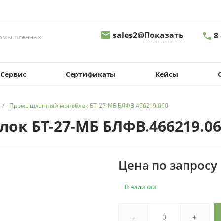
sales2@
Показать
8
промышленных
8 
Сервис
Сертификаты
Кейсы
г.
Св
д.
09
/
Промышленный моноблок БТ-27-МБ БЛФВ.466219.060
sa
к БТ-27-МБ БЛФВ.466219.06
8
г.
Пе
д.
Цена по запросу
08
s
В наличии
8
г.
-
+
Ма