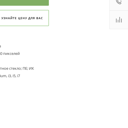
:00 - 18:00
ales2@
Показать
УЗНАЙТЕ ЦЕНУ ДЛЯ ВАС
 (800)
Показать
. Новосибирск, ул.
роллейная, д. 130А,
ф. 22
:00 - 19:00
в
ales2@
Показать
80 пикселей
ное стекло; ПЕ; ИК
um, i3, i5, i7