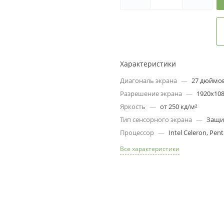
3
09
s
8
г
Т
Характеристики
о
10
Диагональ экрана
—
27 дюймо
s
Разрешение экрана
—
1920x10
Яркость
—
от 250 кд/м²
Тип сенсорного экрана
—
Защит
Процессор
—
Intel Celeron, Penti
Все характеристики