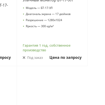
й
Уличный монитор БТ-17-УЛ
Т-17-
•
Модель — БТ-17-УЛ
•
Диагональ экрана — 17 дюймов
•
Разрешение — 1280х1024
•
Яркость — 300 кд/м²
Гарантия 1 год, собственное
производство
просу
Цена по запросу
Под заказ