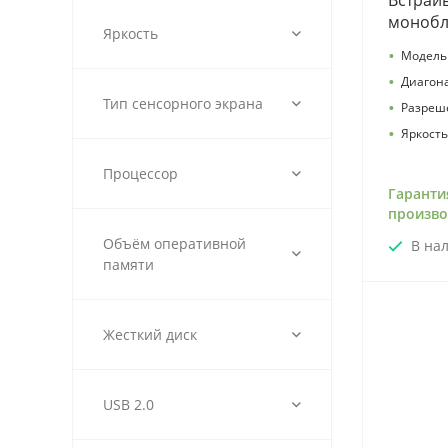
Встраи
монобло
Яркость
•
Модель 
•
Диагон
Тип сенсорного экрана
•
Разреш
•
Яркость
Процессор
Гаранти
произво
Объём оперативной
В на
памяти
Жесткий диск
USB 2.0