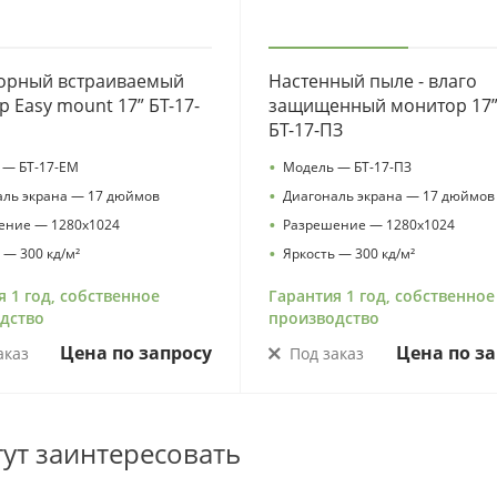
орный встраиваемый
Настенный пыле - влаго
 Easy mount 17” БТ-17-
защищенный монитор 17
БТ-17-ПЗ
•
 — БТ-17-EM
Модель — БТ-17-ПЗ
•
аль экрана — 17 дюймов
Диагональ экрана — 17 дюймов
•
ение — 1280х1024
Разрешение — 1280х1024
•
 — 300 кд/м²
Яркость — 300 кд/м²
я 1 год, собственное
Гарантия 1 год, собственное
дство
производство
Цена по запросу
Цена по за
аказ
Под заказ
гут заинтересовать