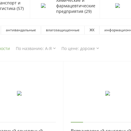
Химические и
3
анспорт и
фармацевтические
09
огистика
(57)
предприятия
(29)
s
8
антивандальные
влагозащищенные
ЖК
информацион
г
Т
о
7 дюймов
для терминала
19 дюймов
большие
в стол
10
ности
е мониторы
По названию: А-Я
Мониторы
10 дюймов
По цене: дороже
15 дюймов
реклам
s
дение
COM
емкостной
VESA
12 дюймов
i7
15