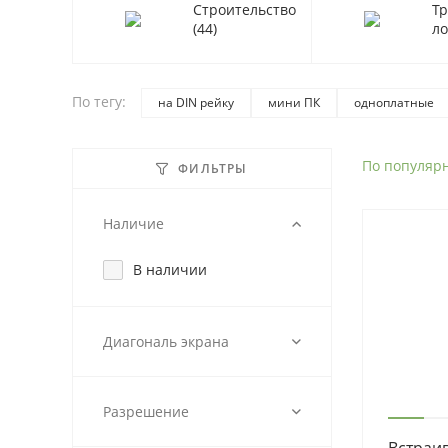
Строительство
Тр
(44)
л
По тегу:
на DIN рейку
мини ПК
одноплатные
не сенсорные
уличные телевизоры
1
промышленные
сенсорные
По популяр
Сенсорны
ФИЛЬТРЫ
Не сенсорные мониторы
Пассивное окхаж
Наличие
Ex
встроенный компьютер
В наличии
Диагональ экрана
Разрешение