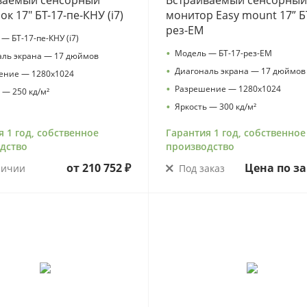
ваемый сенсорный
Встраиваемый сенсорны
к 17" БТ-17-пе-КНУ (i7)
монитор Easy mount 17” Б
рез-EM
— БТ-17-пе-КНУ (i7)
•
Модель — БТ-17-рез-EM
аль экрана — 17 дюймов
•
Диагональ экрана — 17 дюймов
ение — 1280х1024
•
Разрешение — 1280х1024
 — 250 кд/м²
•
Яркость — 300 кд/м²
я 1 год, собственное
Гарантия 1 год, собственное
дство
производство
от
210 752 ₽
Цена по за
личии
Под заказ