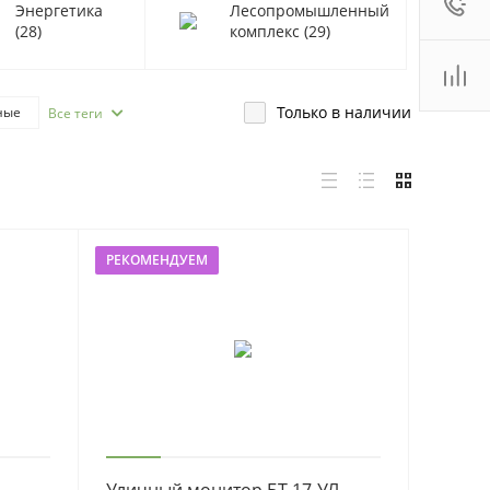
Энергетика
Лесопромышленный
:00 - 18:00
(28)
комплекс
(29)
ales2@
Показать
 (800)
Показать
Только в наличии
ные
Все теги
. Новосибирск, ул.
роллейная, д. 130А,
ф. 22
интерактивные
:00 - 19:00
ные
ales2@
Показать
.6 дюймов
21.5 дюймов
РЕКОМЕНДУЕМ