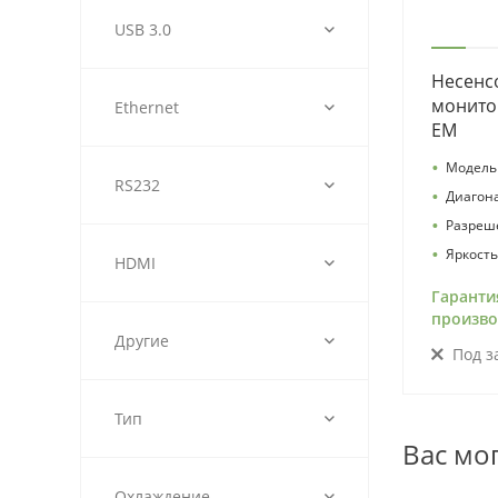
USB 3.0
Несенс
монитор
Ethernet
EM
•
Модель
RS232
•
Диагон
•
Разреш
•
Яркость
HDMI
Гаранти
произво
Другие
Под з
Тип
Вас мо
Охлаждение