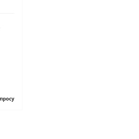
”
просу