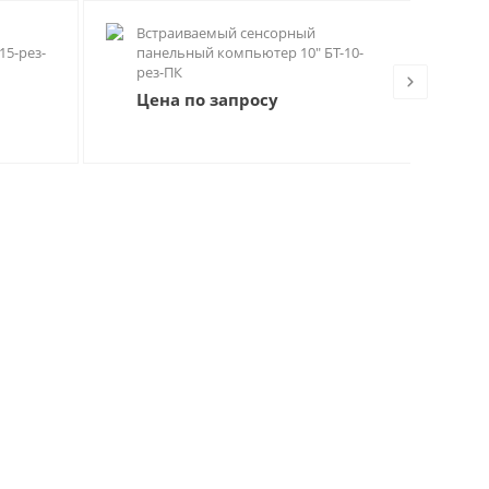
Встраиваемый сенсорный
Вс
15-рез-
панельный компьютер 10" БТ-10-
БТ
рез-ПК
Цена по запросу
55