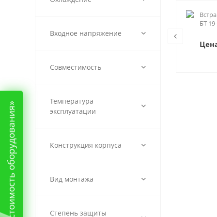
Встраиваемый сенсорный
Встр
.8-
панельный компьютер 19" БТ-19-
БТ-19
рез-ПК
Входное напряжение
Цена по запросу
Цена
Совместимость
Температура
«Рассчитать стоимость оборудования»
эксплуатации
Конструкция корпуса
Вид монтажа
Степень защиты