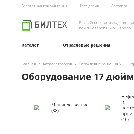
Бесплатная консультация
Тест-драйв
Доставка
Российское производство 
компьютеров и мониторов
Каталог
Отраслевые решения
Главная
/
Каталог товаров
/
Отраслевые решения
/
От
Оборудование 17 дюйм
Нефтя
и
Машиностроение
нефте
(38)
пром
(16)