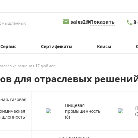
sales2@
Показать
8
промышленных
8 
Сервис
Сертификаты
Кейсы
г.
Св
д.
09
раслевые решения 17 дюймов
sa
ов для отраслевых решени
8
г.
Пе
ная, газовая
д.
Пищевая
08
П
химическая
промышенность
s
(
ышленность
(8)
8
г.
Ма