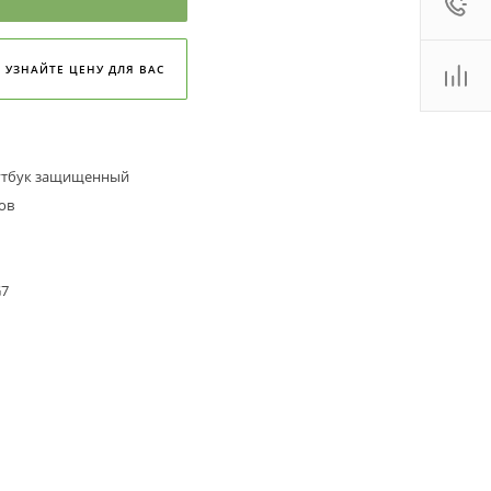
:00 - 18:00
ales2@
Показать
УЗНАЙТЕ ЦЕНУ ДЛЯ ВАС
 (800)
Показать
. Новосибирск, ул.
роллейная, д. 130А,
ф. 22
:00 - 19:00
тбук защищенный
ales2@
Показать
ов
G7