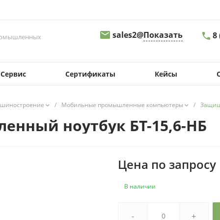
sales2@
Показать
8
промышленных
8 
Сервис
Сертификаты
Кейсы
г.
Св
д.
09
шиностроение
/
Мобильные промышленные компьютеры
/
Защищ
sa
нный ноутбук БТ-15,6-НБ
8
г.
Пе
д.
Цена по запросу
08
s
В наличии
8
г.
-
+
Ма