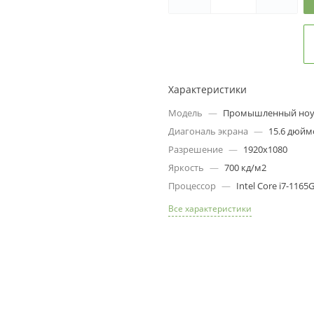
3
09
s
8
г
Т
Характеристики
о
10
Модель
—
Промышленный ноу
s
Диагональ экрана
—
15.6 дюйм
Разрешение
—
1920х1080
Яркость
—
700 кд/м2
Процессор
—
Intel Core i7-1165
Все характеристики