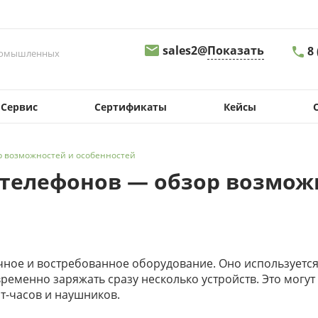
sales2@
Показать
8
промышленных
8 
Сервис
Сертификаты
Кейсы
г.
Св
д.
09
р возможностей и особенностей
sa
 телефонов — обзор возмож
8
г.
Пе
д.
08
s
чное и востребованное оборудование. Оно используется
еменно заряжать сразу несколько устройств. Это могут 
8
т-часов и наушников.
г.
Ма