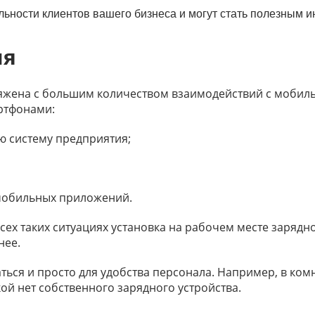
3
ности клиентов вашего бизнеса и могут стать полезным и
09
s
ия
8
г
Т
яжена с большим количеством взаимодействий с мобил
о
артфонами:
10
s
ю систему предприятия;
 мобильных приложений.
ех таких ситуациях установка на рабочем месте зарядн
нее.
ться и просто для удобства персонала. Например, в ко
кой нет собственного зарядного устройства.