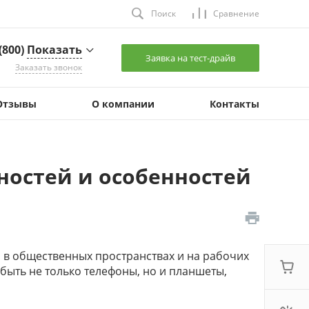
Поиск
Сравнение
 (800)
Показать
Заявка на тест-драйв
Заказать звонок
(800)
Показать
Отзывы
О компании
Контакты
 Челябинск,
ердловский тракт,
 9
:00 - 18:00 (+2 Мск)
les2@
Показать
ностей и особенностей
 (800)
Показать
 Санкт-Петербург,
тергофское шоссе,
 73У, оф. 12
:00 - 17:00
ales2@
Показать
 в общественных пространствах и на рабочих
быть не только телефоны, но и планшеты,
 (800)
Показать
 Екатеринбург, ул.
невровая, д. 9, каб.