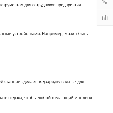
нструментом для сотрудников предприятия.
:00 - 18:00
ales2@
Показать
 (800)
Показать
. Новосибирск, ул.
роллейная, д. 130А,
ьными устройствами. Например, может быть
ф. 22
:00 - 19:00
ales2@
Показать
ой станции сделает подзарядку важных для
мнате отдыха, чтобы любой желающий мог легко